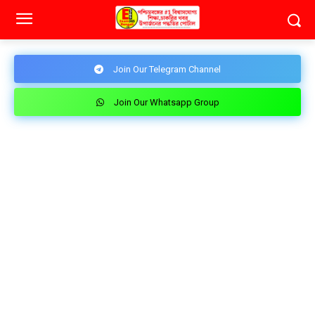
Join Our Telegram Channel
Join Our Whatsapp Group