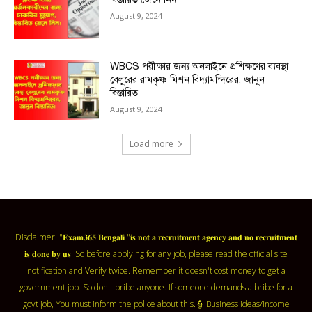
August 9, 2024
WBCS পরীক্ষার জন্য অনলাইনে প্রশিক্ষণের ব্যবস্থা
বেলুরের রামকৃষ্ণ মিশন বিদ্যামন্দিরের, জানুন
বিস্তারিত।
August 9, 2024
Load more
Disclaimer: "𝐄𝐱𝐚𝐦𝟑𝟔𝟓 𝐁𝐞𝐧𝐠𝐚𝐥𝐢 "𝐢𝐬 𝐧𝐨𝐭 𝐚 𝐫𝐞𝐜𝐫𝐮𝐢𝐭𝐦𝐞𝐧𝐭 𝐚𝐠𝐞𝐧𝐜𝐲 𝐚𝐧𝐝 𝐧𝐨 𝐫𝐞𝐜𝐫𝐮𝐢𝐭𝐦𝐞𝐧𝐭
𝐢𝐬 𝐝𝐨𝐧𝐞 𝐛𝐲 𝐮𝐬. So before applying for any job, please read the official site
notification and Verify twice. Remember it doesn't cost money to get a
government job. So don't bribe anyone. If someone demands a bribe for a
govt job, You must inform the police about this.👮 Business ideas/Income