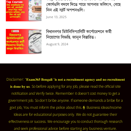
কোর্সগুলি বদলে দিতে পারে আপনার ভবিষ্যৎ, বেছে
নিন এই স্মার্ট অপশনগুলি।
June 13, 2025
বিধাননগর মিউনিসিপ্যালিটি কর্পোরেশনে কর্মী
নিয়োগের বিজ্ঞপ্তি, জানুন বিস্তারিত।
August 9, 2024
Disclaimer: "𝐄𝐱𝐚𝐦𝟑𝟔𝟓 𝐁𝐞𝐧𝐠𝐚𝐥𝐢 "𝐢𝐬 𝐧𝐨𝐭 𝐚 𝐫𝐞𝐜𝐫𝐮𝐢𝐭𝐦𝐞𝐧𝐭 𝐚𝐠𝐞𝐧𝐜𝐲 𝐚𝐧𝐝 𝐧𝐨 𝐫𝐞𝐜𝐫𝐮𝐢𝐭𝐦𝐞𝐧𝐭
𝐢𝐬 𝐝𝐨𝐧𝐞 𝐛𝐲 𝐮𝐬. So before applying for any job, please read the official site
notification and Verify twice. Remember it doesn't cost money to get a
government job. So don't bribe anyone. If someone demands a bribe for a
govt job, You must inform the police about this.👮 Business ideas/Income
Ideas are for educational purposes only. We do not guarantee their
effectiveness or success. We encourage you to conduct thorough research
and seek professional advice before starting any business venture.