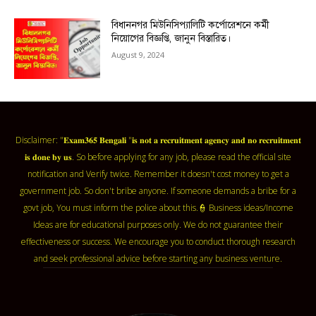
বিধাননগর মিউনিসিপ্যালিটি কর্পোরেশনে কর্মী
নিয়োগের বিজ্ঞপ্তি, জানুন বিস্তারিত।
August 9, 2024
Disclaimer: "𝐄𝐱𝐚𝐦𝟑𝟔𝟓 𝐁𝐞𝐧𝐠𝐚𝐥𝐢 "𝐢𝐬 𝐧𝐨𝐭 𝐚 𝐫𝐞𝐜𝐫𝐮𝐢𝐭𝐦𝐞𝐧𝐭 𝐚𝐠𝐞𝐧𝐜𝐲 𝐚𝐧𝐝 𝐧𝐨 𝐫𝐞𝐜𝐫𝐮𝐢𝐭𝐦𝐞𝐧𝐭
𝐢𝐬 𝐝𝐨𝐧𝐞 𝐛𝐲 𝐮𝐬. So before applying for any job, please read the official site
notification and Verify twice. Remember it doesn't cost money to get a
government job. So don't bribe anyone. If someone demands a bribe for a
govt job, You must inform the police about this.👮 Business ideas/Income
Ideas are for educational purposes only. We do not guarantee their
effectiveness or success. We encourage you to conduct thorough research
and seek professional advice before starting any business venture.