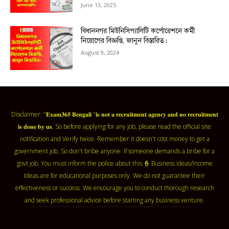
June 13, 2025
বিধাননগর মিউনিসিপ্যালিটি কর্পোরেশনে কর্মী
নিয়োগের বিজ্ঞপ্তি, জানুন বিস্তারিত।
August 9, 2024
Disclaimer: "𝐄𝐱𝐚𝐦𝟑𝟔𝟓 𝐁𝐞𝐧𝐠𝐚𝐥𝐢 "𝐢𝐬 𝐧𝐨𝐭 𝐚 𝐫𝐞𝐜𝐫𝐮𝐢𝐭𝐦𝐞𝐧𝐭 𝐚𝐠𝐞𝐧𝐜𝐲 𝐚𝐧𝐝 𝐧𝐨 𝐫𝐞𝐜𝐫𝐮𝐢𝐭𝐦𝐞𝐧𝐭
𝐢𝐬 𝐝𝐨𝐧𝐞 𝐛𝐲 𝐮𝐬. So before applying for any job, please read the official site
notification and Verify twice. Remember it doesn't cost money to get a
government job. So don't bribe anyone. If someone demands a bribe for a
govt job, You must inform the police about this.👮 Business ideas/Income
Ideas are for educational purposes only. We do not guarantee their
effectiveness or success. We encourage you to conduct thorough research
and seek professional advice before starting any business venture.