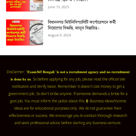
June 13, 2025
বিধাননগর মিউনিসিপ্যালিটি কর্পোরেশনে কর্মী
নিয়োগের বিজ্ঞপ্তি, জানুন বিস্তারিত।
August 9, 2024
Disclaimer: "𝐄𝐱𝐚𝐦𝟑𝟔𝟓 𝐁𝐞𝐧𝐠𝐚𝐥𝐢 "𝐢𝐬 𝐧𝐨𝐭 𝐚 𝐫𝐞𝐜𝐫𝐮𝐢𝐭𝐦𝐞𝐧𝐭 𝐚𝐠𝐞𝐧𝐜𝐲 𝐚𝐧𝐝 𝐧𝐨 𝐫𝐞𝐜𝐫𝐮𝐢𝐭𝐦𝐞𝐧𝐭
𝐢𝐬 𝐝𝐨𝐧𝐞 𝐛𝐲 𝐮𝐬. So before applying for any job, please read the official site
notification and Verify twice. Remember it doesn't cost money to get a
government job. So don't bribe anyone. If someone demands a bribe for a
govt job, You must inform the police about this.👮 Business ideas/Income
Ideas are for educational purposes only. We do not guarantee their
effectiveness or success. We encourage you to conduct thorough research
and seek professional advice before starting any business venture.