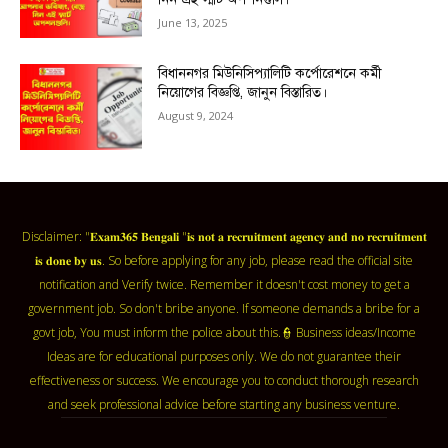
June 13, 2025
বিধাননগর মিউনিসিপ্যালিটি কর্পোরেশনে কর্মী
নিয়োগের বিজ্ঞপ্তি, জানুন বিস্তারিত।
August 9, 2024
Disclaimer: "𝐄𝐱𝐚𝐦𝟑𝟔𝟓 𝐁𝐞𝐧𝐠𝐚𝐥𝐢 "𝐢𝐬 𝐧𝐨𝐭 𝐚 𝐫𝐞𝐜𝐫𝐮𝐢𝐭𝐦𝐞𝐧𝐭 𝐚𝐠𝐞𝐧𝐜𝐲 𝐚𝐧𝐝 𝐧𝐨 𝐫𝐞𝐜𝐫𝐮𝐢𝐭𝐦𝐞𝐧𝐭
𝐢𝐬 𝐝𝐨𝐧𝐞 𝐛𝐲 𝐮𝐬. So before applying for any job, please read the official site
notification and Verify twice. Remember it doesn't cost money to get a
government job. So don't bribe anyone. If someone demands a bribe for a
govt job, You must inform the police about this.👮 Business ideas/Income
Ideas are for educational purposes only. We do not guarantee their
effectiveness or success. We encourage you to conduct thorough research
and seek professional advice before starting any business venture.