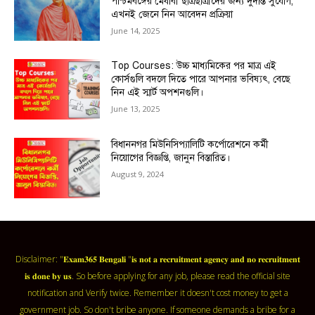
পশ্চিমবঙ্গের মেধাবী ছাত্রছাত্রীদের জন্য দুর্দান্ত সুযোগ,
এখনই জেনে নিন আবেদন প্রক্রিয়া
June 14, 2025
Top Courses: উচ্চ মাধ্যমিকের পর মাত্র এই
কোর্সগুলি বদলে দিতে পারে আপনার ভবিষ্যৎ, বেছে
নিন এই স্মার্ট অপশনগুলি।
June 13, 2025
বিধাননগর মিউনিসিপ্যালিটি কর্পোরেশনে কর্মী
নিয়োগের বিজ্ঞপ্তি, জানুন বিস্তারিত।
August 9, 2024
Disclaimer: "𝐄𝐱𝐚𝐦𝟑𝟔𝟓 𝐁𝐞𝐧𝐠𝐚𝐥𝐢 "𝐢𝐬 𝐧𝐨𝐭 𝐚 𝐫𝐞𝐜𝐫𝐮𝐢𝐭𝐦𝐞𝐧𝐭 𝐚𝐠𝐞𝐧𝐜𝐲 𝐚𝐧𝐝 𝐧𝐨 𝐫𝐞𝐜𝐫𝐮𝐢𝐭𝐦𝐞𝐧𝐭
𝐢𝐬 𝐝𝐨𝐧𝐞 𝐛𝐲 𝐮𝐬. So before applying for any job, please read the official site
notification and Verify twice. Remember it doesn't cost money to get a
government job. So don't bribe anyone. If someone demands a bribe for a