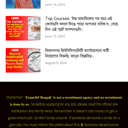
June 14, 2025
Top Courses: উচ্চ মাধ্যমিকের পর মাত্র এই
কোর্সগুলি বদলে দিতে পারে আপনার ভবিষ্যৎ, বেছে
নিন এই স্মার্ট অপশনগুলি।
June 13, 2025
বিধাননগর মিউনিসিপ্যালিটি কর্পোরেশনে কর্মী
নিয়োগের বিজ্ঞপ্তি, জানুন বিস্তারিত।
August 9, 2024
Disclaimer: "𝐄𝐱𝐚𝐦𝟑𝟔𝟓 𝐁𝐞𝐧𝐠𝐚𝐥𝐢 "𝐢𝐬 𝐧𝐨𝐭 𝐚 𝐫𝐞𝐜𝐫𝐮𝐢𝐭𝐦𝐞𝐧𝐭 𝐚𝐠𝐞𝐧𝐜𝐲 𝐚𝐧𝐝 𝐧𝐨 𝐫𝐞𝐜𝐫𝐮𝐢𝐭𝐦𝐞𝐧𝐭
𝐢𝐬 𝐝𝐨𝐧𝐞 𝐛𝐲 𝐮𝐬. So before applying for any job, please read the official site
notification and Verify twice. Remember it doesn't cost money to get a
government job. So don't bribe anyone. If someone demands a bribe for a
govt job, You must inform the police about this.👮 Business ideas/Income