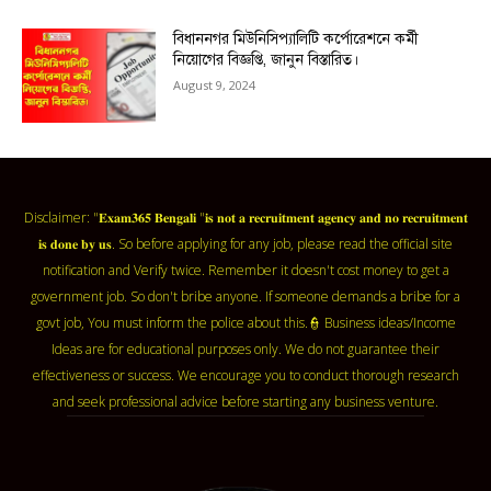
বিধাননগর মিউনিসিপ্যালিটি কর্পোরেশনে কর্মী
নিয়োগের বিজ্ঞপ্তি, জানুন বিস্তারিত।
August 9, 2024
Disclaimer: "𝐄𝐱𝐚𝐦𝟑𝟔𝟓 𝐁𝐞𝐧𝐠𝐚𝐥𝐢 "𝐢𝐬 𝐧𝐨𝐭 𝐚 𝐫𝐞𝐜𝐫𝐮𝐢𝐭𝐦𝐞𝐧𝐭 𝐚𝐠𝐞𝐧𝐜𝐲 𝐚𝐧𝐝 𝐧𝐨 𝐫𝐞𝐜𝐫𝐮𝐢𝐭𝐦𝐞𝐧𝐭
𝐢𝐬 𝐝𝐨𝐧𝐞 𝐛𝐲 𝐮𝐬. So before applying for any job, please read the official site
notification and Verify twice. Remember it doesn't cost money to get a
government job. So don't bribe anyone. If someone demands a bribe for a
govt job, You must inform the police about this.👮 Business ideas/Income
Ideas are for educational purposes only. We do not guarantee their
effectiveness or success. We encourage you to conduct thorough research
and seek professional advice before starting any business venture.