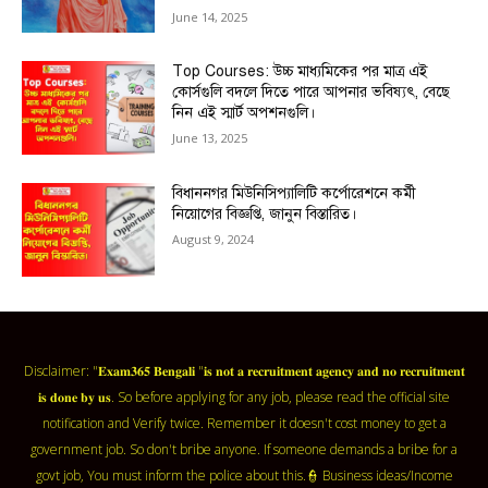
June 14, 2025
Top Courses: উচ্চ মাধ্যমিকের পর মাত্র এই
কোর্সগুলি বদলে দিতে পারে আপনার ভবিষ্যৎ, বেছে
নিন এই স্মার্ট অপশনগুলি।
June 13, 2025
বিধাননগর মিউনিসিপ্যালিটি কর্পোরেশনে কর্মী
নিয়োগের বিজ্ঞপ্তি, জানুন বিস্তারিত।
August 9, 2024
Disclaimer: "𝐄𝐱𝐚𝐦𝟑𝟔𝟓 𝐁𝐞𝐧𝐠𝐚𝐥𝐢 "𝐢𝐬 𝐧𝐨𝐭 𝐚 𝐫𝐞𝐜𝐫𝐮𝐢𝐭𝐦𝐞𝐧𝐭 𝐚𝐠𝐞𝐧𝐜𝐲 𝐚𝐧𝐝 𝐧𝐨 𝐫𝐞𝐜𝐫𝐮𝐢𝐭𝐦𝐞𝐧𝐭
𝐢𝐬 𝐝𝐨𝐧𝐞 𝐛𝐲 𝐮𝐬. So before applying for any job, please read the official site
notification and Verify twice. Remember it doesn't cost money to get a
government job. So don't bribe anyone. If someone demands a bribe for a
govt job, You must inform the police about this.👮 Business ideas/Income