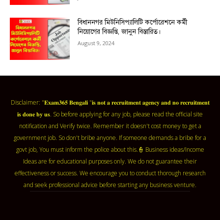
বিধাননগর মিউনিসিপ্যালিটি কর্পোরেশনে কর্মী
নিয়োগের বিজ্ঞপ্তি, জানুন বিস্তারিত।
August 9, 2024
Disclaimer: "𝐄𝐱𝐚𝐦𝟑𝟔𝟓 𝐁𝐞𝐧𝐠𝐚𝐥𝐢 "𝐢𝐬 𝐧𝐨𝐭 𝐚 𝐫𝐞𝐜𝐫𝐮𝐢𝐭𝐦𝐞𝐧𝐭 𝐚𝐠𝐞𝐧𝐜𝐲 𝐚𝐧𝐝 𝐧𝐨 𝐫𝐞𝐜𝐫𝐮𝐢𝐭𝐦𝐞𝐧𝐭
𝐢𝐬 𝐝𝐨𝐧𝐞 𝐛𝐲 𝐮𝐬. So before applying for any job, please read the official site
notification and Verify twice. Remember it doesn't cost money to get a
government job. So don't bribe anyone. If someone demands a bribe for a
govt job, You must inform the police about this.👮 Business ideas/Income
Ideas are for educational purposes only. We do not guarantee their
effectiveness or success. We encourage you to conduct thorough research
and seek professional advice before starting any business venture.